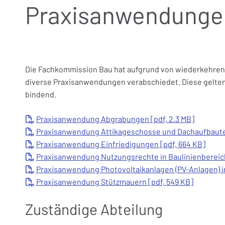
Praxisanwendunge
Die Fachkommission Bau hat aufgrund von wiederkehren
diverse Praxisanwendungen verabschiedet. Diese gelte
bindend.
Praxisanwendung Abgrabungen [pdf, 2.3 MB]
Praxisanwendung Attikageschosse und Dachaufbauten
Praxisanwendung Einfriedigungen [pdf, 664 KB]
Praxisanwendung Nutzungsrechte in Baulinienbereich
Praxisanwendung Photovoltaikanlagen (PV-Anlagen) i
Praxisanwendung Stützmauern [pdf, 549 KB]
Zuständige Abteilung