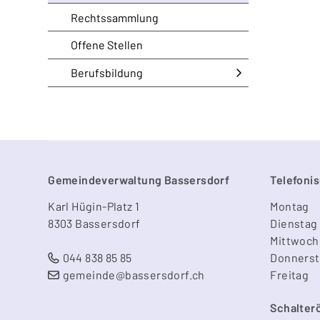
Rechtssammlung
Offene Stellen
Berufsbildung
Footer
Gemeindeverwaltung Bassersdorf
Telefonis
Karl Hügin-Platz 1
Mo
ntag
8303 Bassersdorf
Di
enstag
Mi
ttwoch
044 838 85 85
Do
nners
gemeinde@bassersdorf.ch
Fr
eitag
Schalter