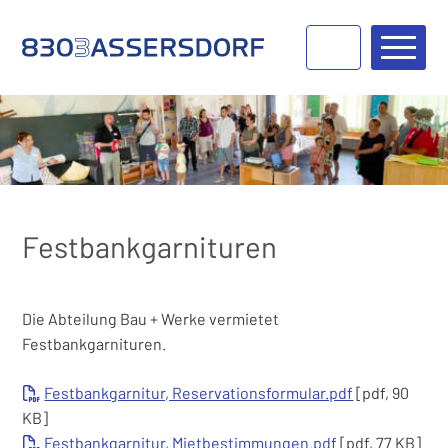
Navigieren in Bassersdorf
Schnellnavigation
Haupt
Festbankgarnituren
Die Abteilung Bau + Werke vermietet
Festbankgarnituren.
Festbankgarnitur, Reservationsformular.pdf
[pdf, 90
KB]
Festbankgarnitur, Mietbestimmungen.pdf
[pdf, 77 KB]