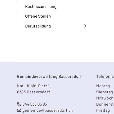
Rechtssammlung
Offene Stellen
Berufsbildung
Footer
Gemeindeverwaltung Bassersdorf
Telefonis
Karl Hügin-Platz 1
Mo
ntag
8303 Bassersdorf
Di
enstag
Mi
ttwoch
044 838 85 85
Do
nners
gemeinde@bassersdorf.ch
Fr
eitag