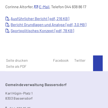
Corinne Altorfer,
E-Mail
, Telefon 044 838 86 17
Ausführlicher Bericht [pdf, 216 KB]
Bericht Grundlagen und Analyse [pdf, 3.0 MB]
Sportpolitisches Konzept [pdf, 78 KB]
Seite drucken
Facebook
Twitter
An 
Seite als PDF
Footer
Gemeindeverwaltung Bassersdorf
Karl Hügin-Platz 1
8303 Bassersdorf