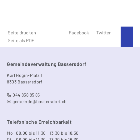
Seite drucken
Facebook
Twitter
An 
Seite als PDF
Footer
Gemeindeverwaltung Bassersdorf
Karl Hügin-Platz 1
8303 Bassersdorf
044 838 85 85
gemeinde@bassersdorf.ch
Telefonische Erreichbarkeit
Mo
08.00 bis 11.30
13.30 bis 18.30
Di
08.00 bis 11.30
13.30 bis 16.30