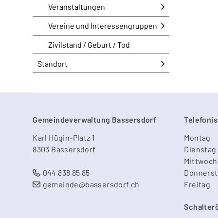
Veranstaltungen
Vereine und Interessengruppen
Zivilstand / Geburt / Tod
Standort
Footer
Gemeindeverwaltung Bassersdorf
Telefonis
Karl Hügin-Platz 1
Mo
ntag
8303 Bassersdorf
Di
enstag
Mi
ttwoch
044 838 85 85
Do
nners
gemeinde@bassersdorf.ch
Fr
eitag
Schalter