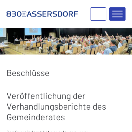
Navigieren in Bassersdorf
Schnellnavigation
Haupt
Beschlüsse
Veröffentlichung der
Verhandlungsberichte des
Gemeinderates