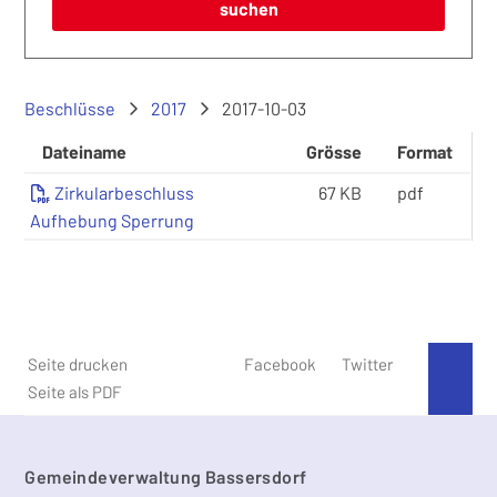
suchen
Beschlüsse
2017
2017-10-03
Dateiname
Grösse
Format
Zirkularbeschluss
67 KB
pdf
Aufhebung Sperrung
Seite drucken
Facebook
Twitter
An 
Seite als PDF
Footer
Gemeindeverwaltung Bassersdorf