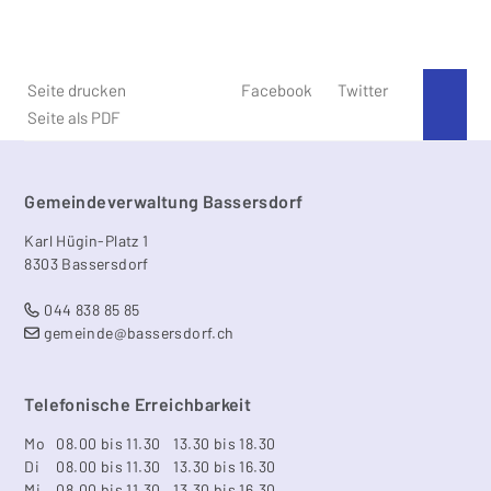
Seite drucken
Facebook
Twitter
An 
Seite als PDF
Footer
Gemeindeverwaltung Bassersdorf
Karl Hügin-Platz 1
8303 Bassersdorf
044 838 85 85
gemeinde@bassersdorf.ch
Telefonische Erreichbarkeit
Mo
08.00 bis 11.30
13.30 bis 18.30
Di
08.00 bis 11.30
13.30 bis 16.30
Mi
08.00 bis 11.30
13.30 bis 16.30