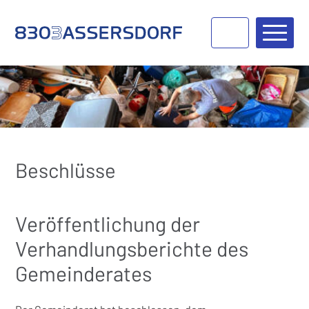
Navigieren in Bassersdorf
Schnellnavigation
Haupt
Beschlüsse
Veröffentlichung der
Verhandlungsberichte des
Gemeinderates