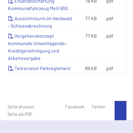
Ersatzanschaffung
78 KB
pdf
Kommunalfahrzeug Meili 600
Aussichtsturm im Hardwald
77 KB
pdf
- Schlussabrechnung
Vorgehenskonzept
77 KB
pdf
kommunale Umweltagenda -
Kreditgenehmigung und
Arbeitsvergabe
Teilrevision Parkreglement
69 KB
pdf
Seite drucken
Facebook
Twitter
An 
Seite als PDF