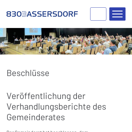
Navigieren in Bassersdorf
Schnellnavigation
Haupt
Beschlüsse
Veröffentlichung der
Verhandlungsberichte des
Gemeinderates