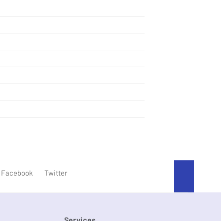
An den
Facebook
Twitter
Services