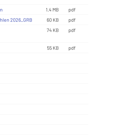
in
1.4 MB
pdf
ahlen 2026_GRB
60 KB
pdf
74 KB
pdf
55 KB
pdf