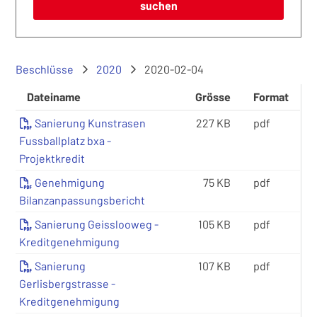
suchen
Beschlüsse
2020
2020-02-04
Dateiname
Grösse
Format
Sanierung Kunstrasen
227 KB
pdf
Fussballplatz bxa -
Projektkredit
Genehmigung
75 KB
pdf
Bilanzanpassungsbericht
Sanierung Geisslooweg -
105 KB
pdf
Kreditgenehmigung
Sanierung
107 KB
pdf
Gerlisbergstrasse -
Kreditgenehmigung