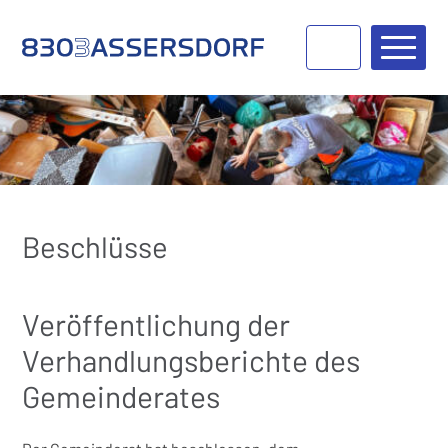
Navigieren in Bassersdorf
Schnellnavigation
Haupt
Beschlüsse
Veröffentlichung der
Verhandlungsberichte des
Gemeinderates