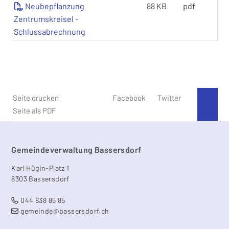
Neubepflanzung
88 KB
pdf
Zentrumskreisel -
Schlussabrechnung
Seite drucken
Facebook
Twitter
An 
Seite als PDF
Footer
Gemeindeverwaltung Bassersdorf
Karl Hügin-Platz 1
8303 Bassersdorf
044 838 85 85
gemeinde@bassersdorf.ch