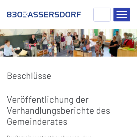
Navigieren in Bassersdorf
Schnellnavigation
Haupt
Beschlüsse
Veröffentlichung der
Verhandlungsberichte des
Gemeinderates