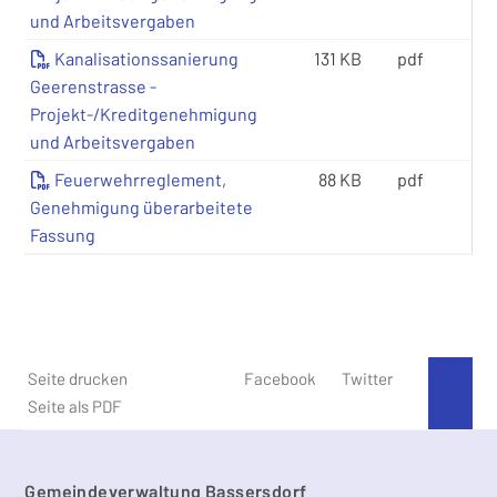
und Arbeitsvergaben
Kanalisationssanierung
131 KB
pdf
Geerenstrasse -
Projekt-/Kreditgenehmigung
und Arbeitsvergaben
Feuerwehrreglement,
88 KB
pdf
Genehmigung überarbeitete
Fassung
Seite drucken
Facebook
Twitter
An 
Seite als PDF
Gemeindeverwaltung Bassersdorf