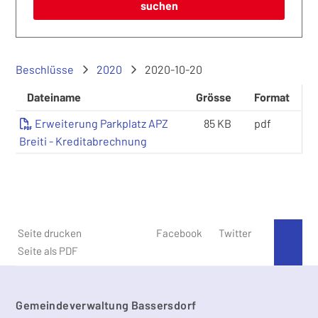
suchen
Beschlüsse
2020
2020-10-20
Dateiname
Grösse
Format
Erweiterung Parkplatz APZ
85 KB
pdf
Breiti - Kreditabrechnung
Seite drucken
Facebook
Twitter
An 
Seite als PDF
Footer
Gemeindeverwaltung Bassersdorf