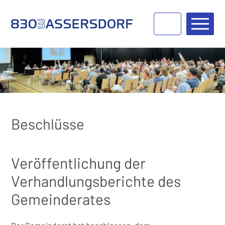
Navigieren in Bassersdorf
Schnellnavigation
Haupt
Beschlüsse
Veröffentlichung der
Verhandlungsberichte des
Gemeinderates