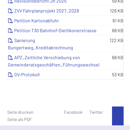
Revisionsbericht JR 2025
59 KB
ZVV Fahrplanprojekt 2027_2028
126 KB
Petition Kartonabfuhr
61 KB
Petition T30 Bahnhof-Dietlikonerstrasse
68 KB
Sanierung
122 KB
Bungertweg_Kreditabrechnung
APZ_Zeitliche Verschiebung von
68 KB
Gemeinderatsgeschäften_Führungswechsel
GV-Protokoll
53 KB
Seite drucken
Facebook
Twitter
An 
Seite als PDF