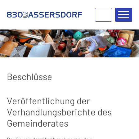
Navigieren in Bassersdorf
Schnellnavigation
Haupt
Beschlüsse
Veröffentlichung der
Verhandlungsberichte des
Gemeinderates